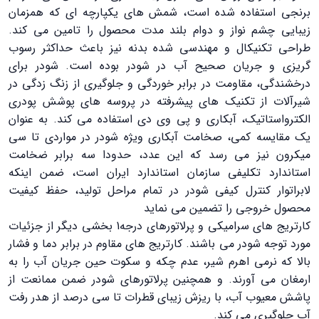
برنجی استفاده شده است، شمش های یکپارچه ای که همزمان
زیبایی چشم نواز و دوام بلند مدت محصول را تامین می کند.
طراحی تکنیکال و مهندسی شده بدنه نیز باعث حداکثر رسوب
گریزی و جریان صحیح آب در شودر بوده است. شودر برای
درخشندگی، مقاومت در برابر خوردگی و جلوگیری از زنگ زدگی در
شیرآلات از تکنیک های پیشرفته در پروسه های پوشش پودری
الکترواستاتیک، آبکاری و پی وی دی استفاده می کند. به عنوان
یک مقایسه کمی، صخامت آبکاری ویژه شودر در مواردی تا سی
میکرون نیز می رسد که این عدد، حدودا سه برابر ضخامت
استاندارد تکلیفی سازمان استاندارد ایران است، ضمن اینکه
لابراتوار کنترل کیفی شودر در تمام مراحل تولید، حفظ کیفیت
محصول خروجی را تضمین می نماید
کارتریج های سرامیکی و پرلاتورهای درجه1 بخشی دیگر از جزئیات
مورد توجه شودر می باشند. کارتریج های مقاوم در برابر دما و فشار
بالا که نرمی اهرم شیر، عدم چکه و سکوت حین جریان آب را به
ارمغان می آورند. و همچنین پرلاتورهای شودر ضمن ممانعت از
پاشش معیوب آب، با ریزش زیبای قطرات تا سی درصد از هدر رفت
آب جلوگیری می کند.