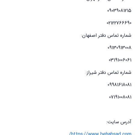
09039081215
02122766690
شماره تماس دفتر اصفهان:
09130913008
03191006061
شماره تماس دفتر شیراز:
09981618081
07191008081
آدرس سایت:
https://www.behabsad.com/